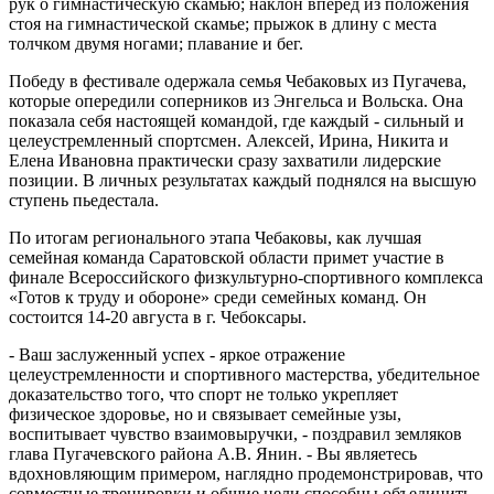
рук о гимнастическую скамью; наклон вперед из положения
стоя на гимнастической скамье; прыжок в длину с места
толчком двумя ногами; плавание и бег.
Победу в фестивале одержала семья Чебаковых из Пугачева,
которые опередили соперников из Энгельса и Вольска. Она
показала себя настоящей командой, где каждый - сильный и
целеустремленный спортсмен. Алексей, Ирина, Никита и
Елена Ивановна практически сразу захватили лидерские
позиции. В личных результатах каждый поднялся на высшую
ступень пьедестала.
По итогам регионального этапа Чебаковы, как лучшая
семейная команда Саратовской области примет участие в
финале Всероссийского физкультурно-спортивного комплекса
«Готов к труду и обороне» среди семейных команд. Он
состоится 14-20 августа в г. Чебоксары.
- Ваш заслуженный успех - яркое отражение
целеустремленности и спортивного мастерства, убедительное
доказательство того, что спорт не только укрепляет
физическое здоровье, но и связывает семейные узы,
воспитывает чувство взаимовыручки, - поздравил земляков
глава Пугачевского района А.В. Янин. - Вы являетесь
вдохновляющим примером, наглядно продемонстрировав, что
совместные тренировки и общие цели способны объединить