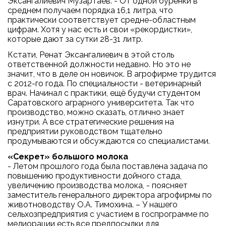
Эксангалиевич Музартаев. - От одной бурёнки в
среднем получаем порядка 16,1 литра, что
практически соответствует средне-областным
цифрам. Хотя у нас есть и свои «рекордистки»,
которые дают за сутки 28-31 литр.
Кстати, Ренат Эксангалиевич в этой столь
ответственной должности недавно. Но это не
значит, что в деле он новичок. В агрофирме трудится
с 2012-го года. По специальности - ветеринарный
врач. Начинал с практики, ещё будучи студентом
Саратовского аграрного университета. Так что
производство, можно сказать, отлично знает
изнутри. А все стратегические решения на
предприятии руководством тщательно
продумываются и обсуждаются со специалистами.
«Секрет» большого молока
- Летом прошлого года была поставлена задача по
повышению продуктивности дойного стада,
увеличению производства молока, - поясняет
заместитель генерального директора агрофирмы по
животноводству О.А. Тимохина. – У нашего
сельхозпредприятия с участием в госпрограмме по
мелиорации есть все предпосылки для