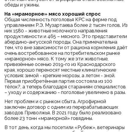
обеды и ужины.
На «мраморное» мясо хороший спрос
Общая численность поголовья КРС на ферме под
управлением Р.Э. Музартаева более 2 тысяч голов. Из
них 1580 - животные молочного направления
продуктивности и 465 – мясного. Это представители
абердино-ангусской породы. Она примечательна
тем, что вне зависимости от рациона кормления даёт
очень востребованное на потребительском рынке
«мраморное» мясо. К тому же эти животные,
привезённые осенью 2019-го из Краснодарского
края, хорошо переносят местные климатические
условия: зимой - крепкие морозы, а летом - зной.
Первая приобретённая партия состояла из 100
тёлок?, а теперь благодаря стараниям специалистов
– уходу и содержанию - поголовье увеличено в разы.
Нет проблем и с рынком сбыта. Агрофирмой
заключен договор с одним из перерабатывающих
заводов Приволжья. В 2021 году было реализовано
более 23 тонн «мраморной» говядины.
В тот день, когда мы посетили «Рубеж», ветеринары