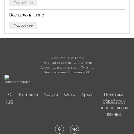
Подробнее
Все дело в глине
Подробнее
Директор - О.В. Тегай
Главный редактор - С.Г. Аристов
Адрес редакции: 413720, г. Пугачев,
Революционный проспект, 186
О
Контакты
Услуги
Фото
Архив
Политика
нас
обработки
персональных
данных