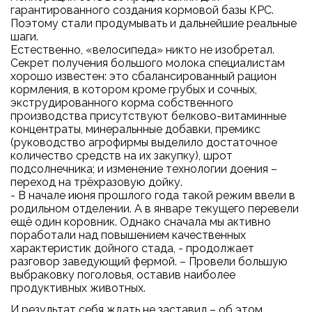
гарантированного создания кормовой базы КРС.
Поэтому стали продумывать и дальнейшие реальные
шаги.
Естественно, «велосипеда» никто не изобретал.
Секрет получения большого молока специалистам
хорошо известен: это сбалансированный рацион
кормления, в котором кроме грубых и сочных,
экструдированного корма собственного
производства присутствуют белково-витаминные
концентраты, минеральнные добавки, премикс
(руководство агрофирмы выделило достаточное
количество средств на их закупку), шрот
подсолнечника; и изменение технологии доения –
переход на трёхразовую дойку.
- В начале июня прошлого года такой режим ввели в
родильном отделении. А в январе текущего перевели
ещё один коровник. Однако сначала мы активно
поработали над повышением качественных
характеристик дойного стада, - продолжает
разговор заведующий фермой. – Провели большую
выбраковку поголовья, оставив наиболее
продуктивных животных.
И результат себя ждать не заставил – об этом