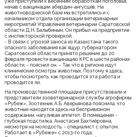
уже приступили к весенним обработкам поголовья,
начав с вакцинации абердин-ангусцев. На
животноводческой базе мы встретились и с
начальником отдела организации ветеринарных
мероприятий Управления ветеринарии Саратовской
области Д.Н. Балыбиным. Он прибыл на предприятие
с инспекторской проверкой.
- В связи с угрозой заноса из Казахстана такого
опасного заболевания как ящур, губернатором
Саратовской области принято решение до 20
февраля провести вакцинацию КРС в шести районах
области, - пояснил он. – Так что в регионе идут
клинические осмотры животных. Поэтому я здесь,
чтобы посмотреть, как проводится эта работа и
проводится ли.
На производственной площадке присутствовали и
представители зооветеринарной службы агрофирмы
«Рубеж». Зоотехник А.Б. Аверьянова пояснила, что
животные находятся здесь на беспривязном
содержании, нагуливая аппетит. В помещении -
глубокая подстилка. Анастасия Бахтиёровна,
несмотря на молодость, - специалист с опытом.
Работает в «Рубеже» с 2013-го года.