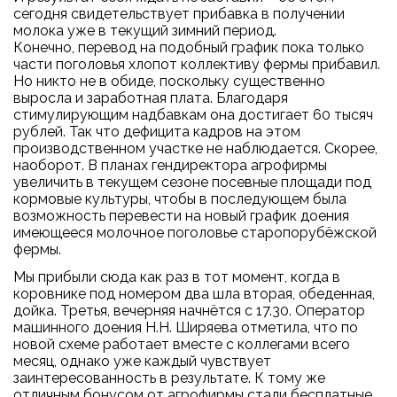
сегодня свидетельствует прибавка в получении
молока уже в текущий зимний период.
Конечно, перевод на подобный график пока только
части поголовья хлопот коллективу фермы прибавил.
Но никто не в обиде, поскольку существенно
выросла и заработная плата. Благодаря
стимулирующим надбавкам она достигает 60 тысяч
рублей. Так что дефицита кадров на этом
производственном участке не наблюдается. Скорее,
наоборот. В планах гендиректора агрофирмы
увеличить в текущем сезоне посевные площади под
кормовые культуры, чтобы в последующем была
возможность перевести на новый график доения
имеющееся молочное поголовье старопорубёжской
фермы.
Мы прибыли сюда как раз в тот момент, когда в
коровнике под номером два шла вторая, обеденная,
дойка. Третья, вечерняя начнётся с 17.30. Оператор
машинного доения Н.Н. Ширяева отметила, что по
новой схеме работает вместе с коллегами всего
месяц, однако уже каждый чувствует
заинтересованность в результате. К тому же
отличным бонусом от агрофирмы стали бесплатные