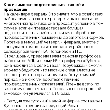
Как и зимовке
подготовишься,
так её и
проведёшь
На календаре февраль. Это значит, что в хозяйствах
района зимовка скота в разгаре. И, как показывает
многолетняя практика, она проходит успешно в том
случае, если ей предшествовала большая
подготовительная работа, начиная с обработки
производственных помещений до заготовки кормов.
Посетив в минувший четверг, 4 февраля, вместе с
консультантом по животноводству районного
сельхозуправления Н.А. Попоновой и Н.С.
Стрельцовым, председателем райкома профсоюза
работников АПК и ферму №2 агрофирмы «Рубеж»
(она находится в селе Старая Порубёжка»), смогли
воочию убедиться, что местные специалисты не
только грамотно организовали работу в зимний
период, но и смогли добиться отличных
производственных показателей. Прежде всего, по
валовому надою молока. По сравнению с прошлой
зимовкой, он увеличился в 1,8 раза.
- Сегодня ежесуточный надой на ферме составляет
8,2 тонны, - говорит заведующий Ренат