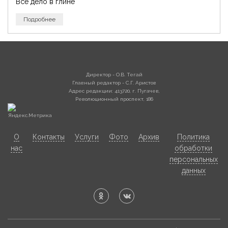
Все дело в глине
Подробнее
Директор - О.В. Тегай
Главный редактор - С.Г. Аристов
Адрес редакции: 413720, г. Пугачев,
Революционный проспект, 186
О
Контакты
Услуги
Фото
Архив
Политика
нас
обработки
персональных
данных