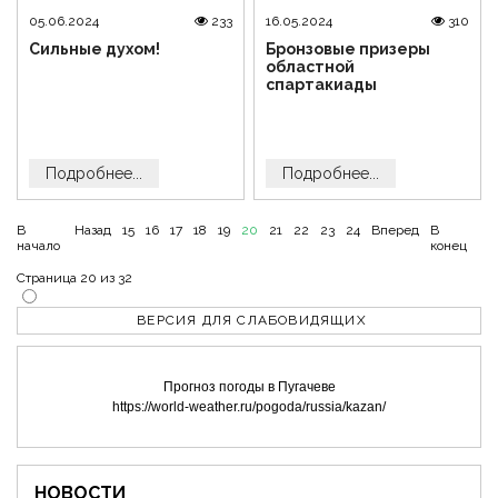
05.06.2024
233
16.05.2024
310
Сильные духом!
Бронзовые призеры
областной
спартакиады
Подробнее...
Подробнее...
В
Назад
15
16
17
18
19
20
21
22
23
24
Вперед
В
начало
конец
Страница 20 из 32
ВЕРСИЯ ДЛЯ СЛАБОВИДЯЩИХ
Прогноз погоды в Пугачеве
https://world-weather.ru/pogoda/russia/kazan/
НОВОСТИ