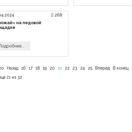
04.2024
268
рожай» на ледовой
ощадке
Подробнее...
ло
Назад
16
17
18
19
20
21
22
23
24
25
Вперед
В конец
ца 21 из 32