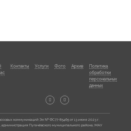
О
Контакты
Услуги
Фото
Архив
Политика
нас
обработки
персональных
данных
ассовых коммуникаций Эл № ФС77-85465 от 13 июня 2023 г.
, администрация Пугачёвского муниципального района; МАУ