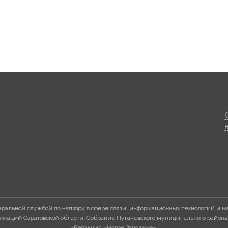
ральной службой по надзору в сфере связи, информационных технологий и м
каций Саратовской области, Собрание Пугачёвского муниципального района
«Редакция «Новое Заволжье».