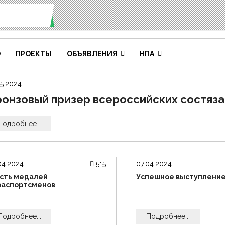
О
ПРОЕКТЫ
ОБЪЯВЛЕНИЯ
НПА
05.2024
онзовый призер всероссийских состяз
Подробнее...
04.2024
515
07.04.2024
сть медалей
Успешное выступлени
распортсменов
Подробнее...
Подробнее...