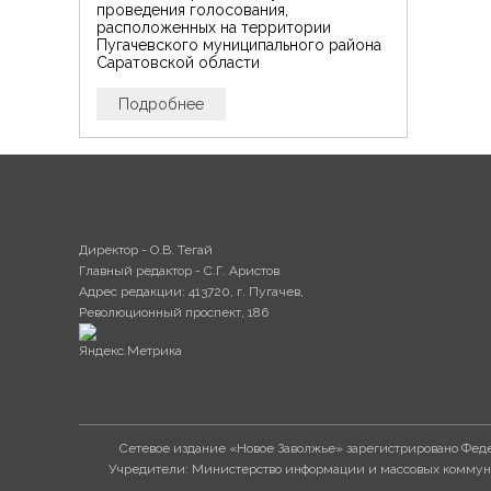
проведения голосования,
расположенных на территории
Пугачевского муниципального района
Саратовской области
Подробнее
Директор - О.В. Тегай
Главный редактор - С.Г. Аристов
Адрес редакции: 413720, г. Пугачев,
Революционный проспект, 186
Сетевое издание «Новое Заволжье» зарегистрировано Феде
Учредители: Министерство информации и массовых коммуни